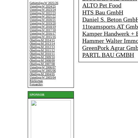
Gebietsliga-W 2025/26
ALTO Pet Food
Unterliga-W 2024/25
Unterliga-W 2023/24
HTS Bau GmbH
Unterliga-W 2022/23
Unterliga-W 2021/22
Daniel S. Beton Gmb
Unterliga-W 2020/21
Unterliga-W 2019/20
11teamsports AT Gm
Unterliga-W 2018/19
Unterliga-W 2017/18
Kamper Handwerk +
Unterliga-W 2016/17
Unterliga-W 2015/16
Hammer Walter Immo
Oberliga-M 2014/15
Oberliga-M 2013/14
GreenPork Agrar Gm
Oberliga-M 2012/13
Oberliga-M 2011/12
PARTL BAU GMBH
Oberliga-M 2010/11
Oberliga-M 2009/10
Oberliga-M 2008/09
Oberliga-M 2007/08
Unterliga-W 2006/07
Unterliga-W 2005/06
Oberliga-M 2004/05
Unterliga-W 2003/04
Rückschau
Fotoarchiv
SPONSOR