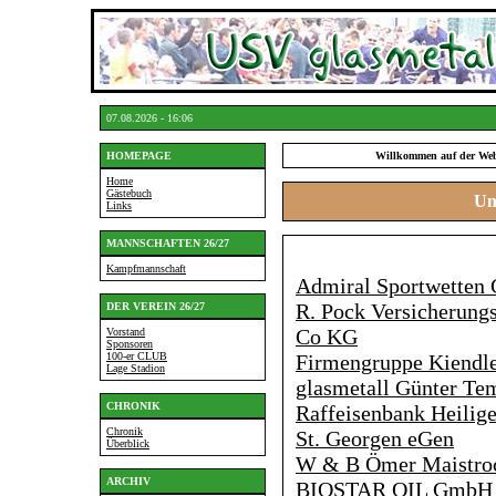
07.08.2026 - 16:06
HOMEPAGE
Willkommen auf der Web
Home
Gästebuch
Un
Links
MANNSCHAFTEN 26/27
Kampfmannschaft
Admiral Sportwette
R. Pock Versicherun
DER VEREIN 26/27
Co KG
Vorstand
Sponsoren
100-er CLUB
Firmengruppe Kiendl
Lage Stadion
glasmetall Günter 
CHRONIK
Raffeisenbank Heilig
Chronik
St. Georgen eGen
Überblick
W & B Ömer Maistro
ARCHIV
BIOSTAR OIL GmbH