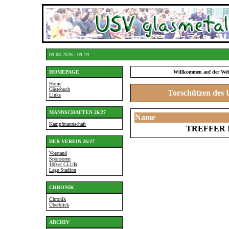
09.08.2026 - 09:19
HOMEPAGE
Willkommen auf der Web
Home
Gästebuch
Torschützen des 
Links
MANNSCHAFTEN 26/27
Name
Kampfmannschaft
TREFFER 
DER VEREIN 26/27
Vorstand
Sponsoren
100-er CLUB
Lage Stadion
CHRONIK
Chronik
Überblick
ARCHIV