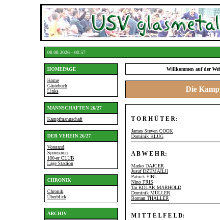
08.08.2026 - 00:57
HOMEPAGE
Willkommen auf der Web
Home
Gästebuch
Die Kampf
Links
MANNSCHAFTEN 26/27
T O R H Ü T E R:
Kampfmannschaft
James Steven COOK
DER VEREIN 26/27
Dominik KLUG
Vorstand
Sponsoren
A B W E H R:
100-er CLUB
Lage Stadion
Marko DAJCER
Jusuf DZEMAILJI
Patrick EIBL
CHRONIK
Nino FRIS
Tai KOLAR MARHOLD
Chronik
Dominik MÜLLER
Überblick
Roman THALLER
ARCHIV
M I T T E L F E L D: