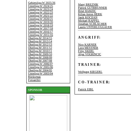
Gebietsliga-W 2025/26
Matej BREZNIK
Unterliga-W 2024/25
Patrick GUTBRUNNER
Unterliga-W 2023/24
Bilal HAMZIC
Unterliga-W 2022/23
Kilian Anton HERK
Unterliga-W 2021/22
Janik KOCIJAN
Unterliga-W 2020/21
Michael RAPPEL
Unterliga-W 2019/20
Jonathan SCHLACHER
Unterliga-W 2018/19
Laurin UNTERLUGGAUER
Unterliga-W 2017/18
Unterliga-W 2016/17
Unterliga-W 2015/16
A N G R I F F:
Oberliga-M 2014/15
Oberliga-M 2013/14
Oberliga-M 2012/13
Nico KARNER
Oberliga-M 2011/12
Luca MESSNER
Oberliga-M 2010/11
Filip SKERL
Oberliga-M 2009/10
Aljaz VOGRINCIC
Oberliga-M 2008/09
Oberliga-M 2007/08
Unterliga-W 2006/07
T R A I N E R:
Unterliga-W 2005/06
Oberliga-M 2004/05
Wolfgang KIEGERL
Unterliga-W 2003/04
Rückschau
Fotoarchiv
C O - T R A I N E R:
Patrick EIBL
SPONSOR