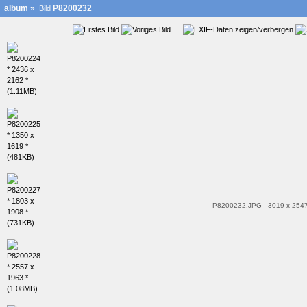
album
»
P8200232
Bild
P8200232.JPG - 3019 x 2547