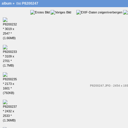
album
»
P8200247
Bild
P8200247.JPG - 2454 x 193