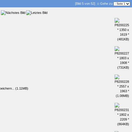
[Bild 5 von 52]
::
Gehe zu