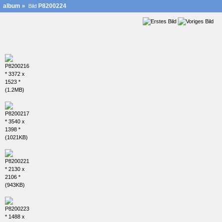
album
»
P8200224
Bild