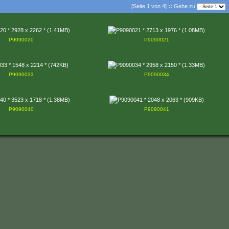
[Seite 1 von 4]
::
Gehe zu
P9090020
P9090021
P9090033
P9090034
P9090040
P9090041