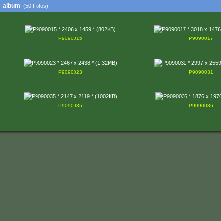
album
(50 Fotos)
P9090015
P9090017
P9090023
P9090031
P9090035
P9090036