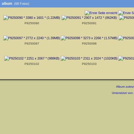
album
(68 Fotos)
P9250090
P9250091
P9250097
P9250098
P9250102
P9250103
Album zuletz
Unterstützt von