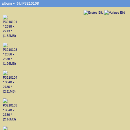
album
»
P3210108
Bild