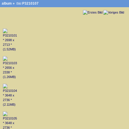
album
»
P3210107
Bild