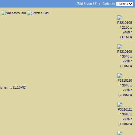
[Bild 5 von 55]
::
Gehe zu