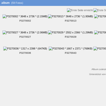
album
(59 Fotos)
P3270002
P3270013
P3270027
P3270029
P3270036
P3270043
Album zuletzt
Unterstützt vo