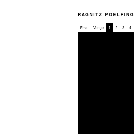
RAGNITZ-POELFIN
Erste
Vorige
1
2
3
4