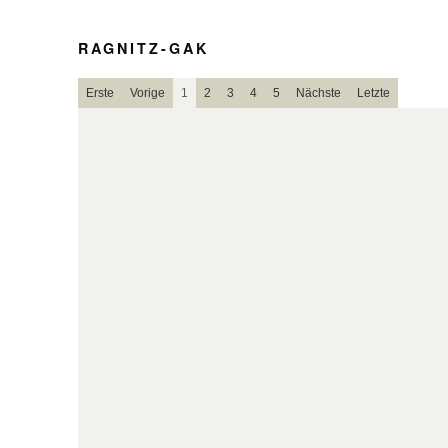
RAGNITZ-GAK
Erste
Vorige
1
2
3
4
5
Nächste
Letzte