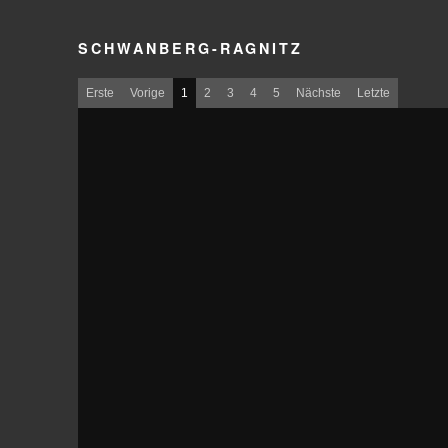
SCHWANBERG-RAGNITZ
Erste
Vorige
1
2
3
4
5
Nächste
Letzte