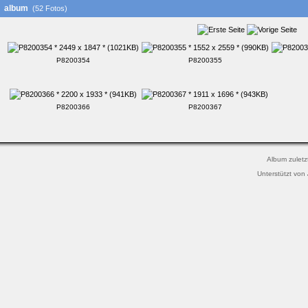
album
(52 Fotos)
P8200354
P8200355
P8200366
P8200367
Album zuletz
Unterstützt von