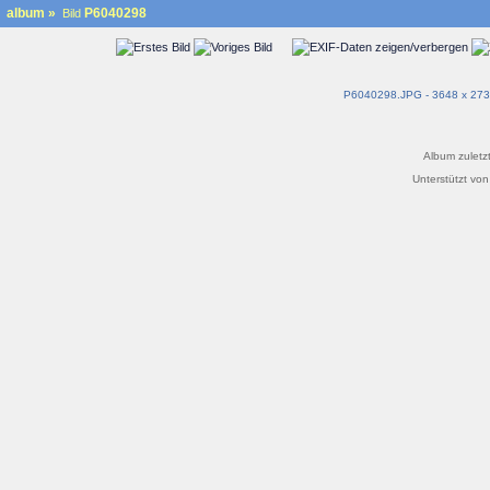
album
»
P6040298
Bild
P6040298.JPG - 3648 x 273
Album zuletzt
Unterstützt vo