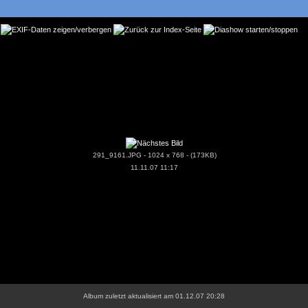
291_9161.JPG - 1024 x 768 - (173KB)
11.11.07 11:17
Album zuletzt aktualisiert am 01.12.07 20:28