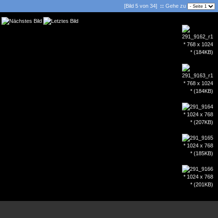
[Bild 5 von 34]
::
Gehe zu