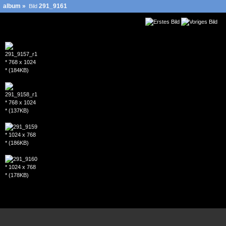
album
»
291_9161
Bild