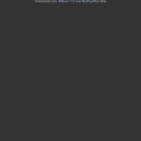
Unterstützt von
JAlbum 7.3
und
BluPlusPlus
Skin