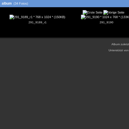
album
(34 Fotos)
291_9189_r1
291_9190
Album zuletzt
Unterstützt vo