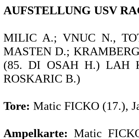
AUFSTELLUNG USV RA
MILIC A.; VNUC N., TOT
MASTEN D.; KRAMBERGER
(85. DI OSAH H.) LAH K
ROSKARIC B.)
Tore:
Matic FICKO (17.), J
Ampelkarte:
Matic FICKO