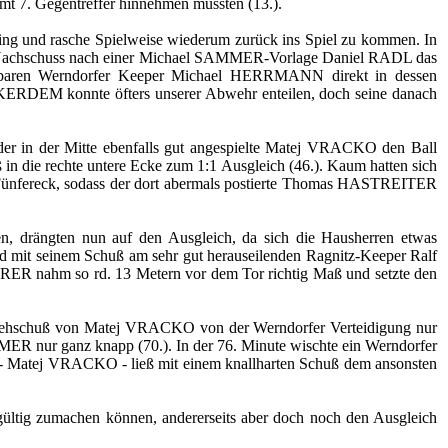
amt 7. Gegentreffer hinnehmen mussten (13.).
king und rasche Spielweise wiederum zurück ins Spiel zu kommen. In
 im Nachschuss nach einer Michael SAMMER-Vorlage Daniel RADL das
nkbaren Werndorfer Keeper Michael HERRMANN direkt in dessen
m KERDEM konnte öfters unserer Abwehr enteilen, doch seine danach
te der in der Mitte ebenfalls gut angespielte Matej VRACKO den Ball
n die rechte untere Ecke zum 1:1 Ausgleich (46.). Kaum hatten sich
en Fünfereck, sodass der dort abermals postierte Thomas HASTREITER
en, drängten nun auf den Ausgleich, da sich die Hausherren etwas
nd mit seinem Schuß am sehr gut herauseilenden Ragnitz-Keeper Ralf
URER nahm so rd. 13 Metern vor dem Tor richtig Maß und setzte den
em Drehschuß von Matej VRACKO von der Werndorfer Verteidigung nur
MER nur ganz knapp (70.). In der 76. Minute wischte ein Werndorfer
t - Matej VRACKO - ließ mit einem knallharten Schuß dem ansonsten
gültig zumachen können, andererseits aber doch noch den Ausgleich