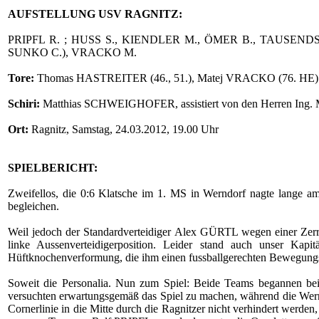
AUFSTELLUNG USV RAGNITZ:
PRIPFL R. ; HUSS S., KIENDLER M., ÖMER B., TAUSENDSC
SUNKO C.), VRACKO M.
Tore:
Thomas HASTREITER (46., 51.), Matej VRACKO (76. HE) 
Schiri:
Matthias SCHWEIGHOFER, assistiert von den Herren In
Ort:
Ragnitz, Samstag, 24.03.2012, 19.00 Uhr
SPIELBERICHT:
Zweifellos, die 0:6 Klatsche im 1. MS in Werndorf nagte lange a
begleichen.
Weil jedoch der Standardverteidiger Alex GÜRTL wegen einer Ze
linke Aussenverteidigerposition. Leider stand auch unser K
Hüftknochenverformung, die ihm einen fussballgerechten Bewegungsa
Soweit die Personalia. Nun zum Spiel: Beide Teams begannen bei t
versuchten erwartungsgemäß das Spiel zu machen, während die Werndo
Cornerlinie in die Mitte durch die Ragnitzer nicht verhindert werd