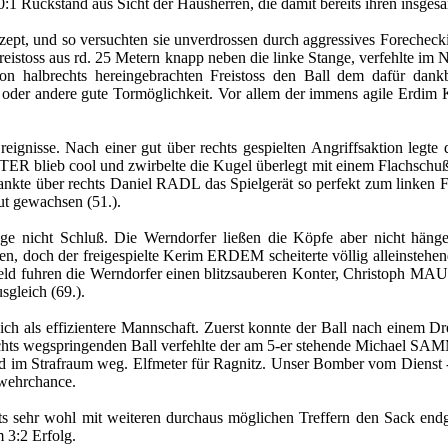
1 Rückstand aus Sicht der Hausherren, die damit bereits ihren insges
nzept, und so versuchten sie unverdrossen durch aggressives Forechec
eistoss aus rd. 25 Metern knapp neben die linke Stange, verfehlte
n halbrechts hereingebrachten Freistoss den Ball dem dafür da
e oder andere gute Tormöglichkeit. Vor allem der immens agile Erdi
Ereignisse. Nach einer gut über rechts gespielten Angriffsaktion leg
 blieb cool und zwirbelte die Kugel überlegt mit einem Flachschuß i
flankte über rechts Daniel RADL das Spielgerät so perfekt zum link
ut gewachsen (51.).
nge nicht Schluß. Die Werndorfer ließen die Köpfe aber nicht häng
en, doch der freigespielte Kerim ERDEM scheiterte völlig alleinstehe
feld fuhren die Werndorfer einen blitzsauberen Konter, Christoph MA
sgleich (69.).
 sich als effizientere Mannschaft. Zuerst konnte der Ball nach ein
chts wegspringenden Ball verfehlte der am 5-er stehende Michael SAM
nd im Strafraum weg. Elfmeter für Ragnitz. Unser Bomber vom Diens
wehrchance.
s sehr wohl mit weiteren durchaus möglichen Treffern den Sack end
 3:2 Erfolg.