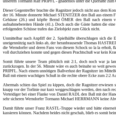
unserem Tormann Ralf PRIPFL - gnadenlos unter die Querlatte zum 0:
Dieser Gegentreffer brachte die Ragnitzer jedoch nicht aus dem Ko
der 16. Minute donnerte Michael STENITZER den Ball aus einem Fr
Gehäuse (26.) und köpfte Bernd ÖMER den Ball nach einem vo
aufnahmebereiten Hände (41.). Doch auch die Gäste hatten die ein
erfolgenden Schüsse trafen das Zielobjekt zum Glück nicht.
Unmittelbar nach Anpfiff der 2. Spielhälfte überschlugen sich die 
uneigennützig nach links ab, der heranbrausende Thomas HASTREITER
die Werndorfer und deren Fans von diesem Schock so la la erholt, 
voll durchziehen konnte und gegen diesen Prachtschuß war kein Kra
Somit führte unsere Team plötzlich mit 2:1, doch noch war ja la
zurückzogen. In der 56. Minute wäre es auch beinahe so weit gewes
PRIPFL. Nach einem unnötigen Ballverlust der Ragnitzer im Mittel
Ball mit einem wuchtigen Schuß in die rechte obere Ecke zum 2:2 Au
Abermals schien das Spiel zu kippen, doch die Ragnitzer erwiesen
knapp vor der Torlinie nur kurz weggeschlagen werden, den nach re
Verteidiger bei einer Flanke von Daniel RADL den Ball mit der Ha
sehr sicheren Werndorfer Tormann Michael HERRMANN keine Ab
Damit führte unser Franz RASTL-Truppe wieder und hätte einerseit
kassieren können. Nachdem beides nicht geschah, blieb es somit beim