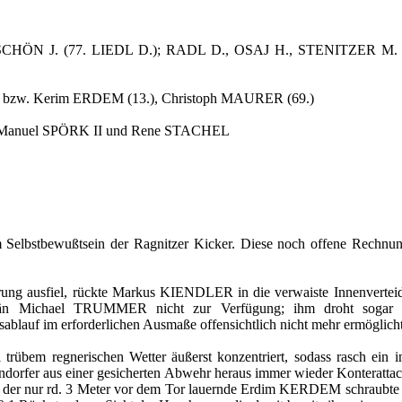
HÖN J. (77. LIEDL D.); RADL D., OSAJ H., STENITZER M. 
bzw. Kerim ERDEM (13.), Christoph MAURER (69.)
g. Manuel SPÖRK II und Rene STACHEL
m Selbstbewußtsein der Ragnitzer Kicker. Diese noch offene Rechn
rrung ausfiel, rückte Markus KIENDLER in die verwaiste Innenvert
apitän Michael TRUMMER nicht zur Verfügung; ihm droht sogar d
blauf im erforderlichen Ausmaße offensichtlich nicht mehr ermöglicht
rübem regnerischen Wetter äußerst konzentriert, sodass rasch ein i
rfer aus einer gesicherten Abwehr heraus immer wieder Konterattacken 
en, der nur rd. 3 Meter vor dem Tor lauernde Erdim KERDEM schraubte 