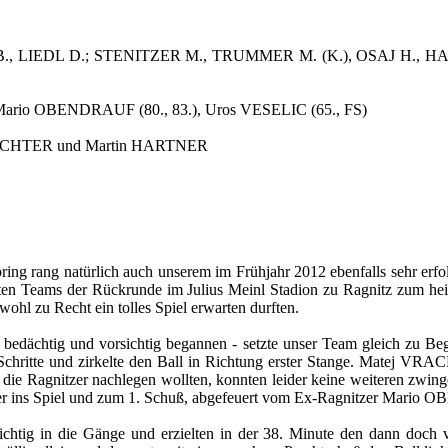
 B., LIEDL D.; STENITZER M., TRUMMER M. (K.), OSAJ H., H
 Mario OBENDRAUF (80., 83.), Uros VESELIC (65., FS)
UPRECHTER und Martin HARTNER
ing rang natürlich auch unserem im Frühjahr 2012 ebenfalls sehr erfo
ten Teams der Rückrunde im Julius Meinl Stadion zu Ragnitz zum hei
wohl zu Recht ein tolles Spiel erwarten durften.
 bedächtig und vorsichtig begannen - setzte unser Team gleich zu B
ritte und zirkelte den Ball in Richtung erster Stange. Matej VRAC
die Ragnitzer nachlegen wollten, konnten leider keine weiteren zwin
ser ins Spiel und zum 1. Schuß, abgefeuert vom Ex-Ragnitzer Mario O
ichtig in die Gänge und erzielten in der 38. Minute den dann doch 