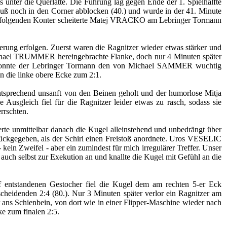
 unter die Querlatte. Die Führung lag gegen Ende der 1. Spielhälfte
ß noch in den Corner abblocken (40.) und wurde in der 41. Minute
auffolgenden Konter scheiterte Matej VRACKO am Lebringer Tormann
igerung erfolgen. Zuerst waren die Ragnitzer wieder etwas stärker und
ichael TRUMMER hereingebrachte Flanke, doch nur 4 Minuten später
e konnte der Lebringer Tormann den von Michael SAMMER wuchtig
n die linke obere Ecke zum 2:1.
tsprechend unsanft von den Beinen geholt und der humorlose Mitja
usgleich fiel für die Ragnitzer leider etwas zu rasch, sodass sie
rrschten.
ferte unmittelbar danach die Kugel alleinstehend und unbedrängt über
urückgegeben, als der Schiri einen Freistoß anordnete. Uros VESELIC
 kein Zweifel - aber ein zumindest für mich irregulärer Treffer. Unser
auch selbst zur Exekution an und knallte die Kugel mit Gefühl an die
f entstandenen Gestocher fiel die Kugel dem am rechten 5-er Eck
cheidenden 2:4 (80.). Nur 3 Minuten später verlor ein Ragnitzer am
r ans Schienbein, von dort wie in einer Flipper-Maschine wieder nach
e zum finalen 2:5.