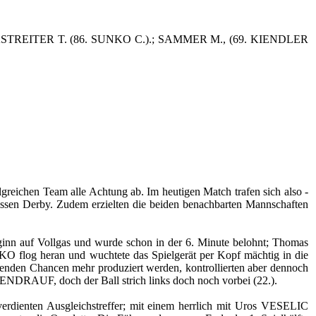
ASTREITER T. (86. SUNKO C.).; SAMMER M., (69. KIENDLER
lgreichen Team alle Achtung ab. Im heutigen Match trafen sich also -
ssen Derby. Zudem erzielten die beiden benachbarten Mannschaften
eginn auf Vollgas und wurde schon in der 6. Minute belohnt; Thomas
KO flog heran und wuchtete das Spielgerät per Kopf mächtig in die
genden Chancen mehr produziert werden, kontrollierten aber dennoch
BENDRAUF, doch der Ball strich links doch noch vorbei (22.).
verdienten Ausgleichstreffer; mit einem herrlich mit Uros VESELIC