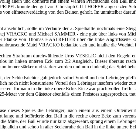
lig allein und donnerte mit einem wahren Prachtschuß den Ball links
lf PRIPFL konnte den gut von Christoph GILLHOFER angesetzten Schu
 von elfmeterverdächtig von den Beinen geholt. Im unmittelbar dar
t ansehnlich, sollte im Verlaufe der 2. Spielhälfte nochmals eine Ste
er - Matej VRACKO und Michael SAMMER - eine gute über links von M
licher Flanke von Thomas HASTREITER über die linke Angriffsseit
heranbrausende Matej VRACKO bedankte sich und knallte die Wuchtel i
 rechten Strafraum durchwühlende Uros VESELIC nicht den Regeln en
 im linken unteren Eck zum 2:2 Ausgleich. Dieser überaus rasche A
nun immer stärker und stärker wurden und nun eindeutig das Spiel behe
 der Schiedsrichter gab jedoch sofort Vorteil und ein Lebringer pfef
htlich noch nicht konsumierte Vorteil den Lebringer insofern wieder z
unseren Tormann in die linke obere Ecke. Ein zwar prachtvoller Treffer -
-Meter vor dem Gästetor ebenfalls einen Freistoss zugesprochen, trat 
hase dieses Spieles die Lebringer; nach einem aus einem Outeinwur
lange und beförderte den Ball in die rechte obere Ecke zum vorents
n die Mitte, der Ball wurde nur kurz abgewehrt, sprang einem Lebringe
allein und schob in aller Seelenruhe den Ball in die linke untere Eck