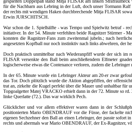
gespielten Doppelpaß stand Mitja FLISAR am linken Strafraumeck völ
für die Nachbarn aus Lebring in der Luft, doch unser Tormann Ra
der rechts mit wendigen Haken durchbrechende Mitja FLISAR sowas
Erwin JURSCHITSCH.
War schon die 1. Spielhälfte - was Tempo und Spielwitz betraf - rech
initiativer. In der 54. Minute verfehlten beide Ragnitzer Stürm
konnten die Ragnitzer-Fans zum zweitenmal jubeln.; nach herr
angesetzten Kopfball nur noch instinktiv nach links abwehren, der 
Doch praktisch unmittelbar nach Wiederanpfiff wurde der sich im
FLISAR versenkte den Ball beim anschließendem Elfmeter gnadenlos
logischerweise etwas die Contenance verloren, zudem die Lebringer 
In der 65. Minute wurde ein Lebringer Akteur am 20-er zwar gefoult,
das Tor. Doch plötzlich wurde die Aktion abgepfiffen, der offensic
trat an, zirkelte die Kugel perfekt über die Mauer und unhaltbar für 
Topgoalgetter Matej VRACKO erhielt dann in der 72. Minute so rd. 25
linke Querlatte (72.). Das war wirklich Pech.
Glücklicher und vor allem effektiver waren dann in der Schlußp
positionierten Mario OBENDRAUF vor die Füsse, der fackelte nicht 
eigenen Sechzehner den Ball an einen Lebringer, der passte sofort i
rechts und abermals war Mario OBENDRAUF, der Ex-Ragnitzer, völlig 