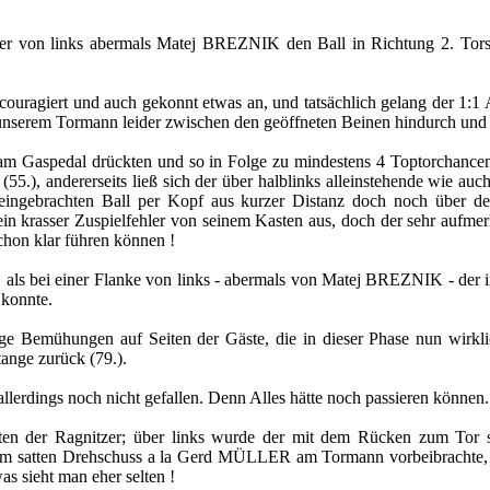
rner von links abermals Matej BREZNIK den Ball in Richtung 2. Torsta
couragiert und auch gekonnt etwas an, und tatsächlich gelang der 1:1 A
 unserem Tormann leider zwischen den geöffneten Beinen hindurch und z
g am Gaspedal drückten und so in Folge zu mindestens 4 Toptorchancen 
5.), andererseits ließ sich der über halblinks alleinstehende wie a
ngebrachten Ball per Kopf aus kurzer Distanz doch noch über den Q
in krasser Zuspielfehler von seinem Kasten aus, doch der sehr aufme
chon klar führen können !
75, als bei einer Flanke von links - abermals von Matej BREZNIK -
 konnte.
ge Bemühungen auf Seiten der Gäste, die in dieser Phase nun wirklic
ange zurück (79.).
allerdings noch nicht gefallen. Denn Alles hätte noch passieren könne
ten der Ragnitzer; über links wurde der mit dem Rücken zum Tor s
m satten Drehschuss a la Gerd MÜLLER am Tormann vorbeibrachte, so
s sieht man eher selten !