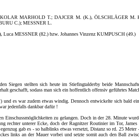
, KOLAR MARHOLD T.; DAJCER M. (K.), ÖLSCHLÄGER M. K.
BURU C.); MESSNER L.
, Luca MESSNER (82.) bzw. Johannes Vinzenz KUMPUSCH (49.)
nden Siegen stellten sich heute im Stiefingtalderby beide Mannschaf
halt geschafft, sodass man sich ein hoffentlich offensiv geführtes Matc
 !) und es war zudem etwas windig. Dennoch entwickelte sich bald ein
r jedenfalls dankbar dafür !
ten Einschussmöglichkeiten zu gelangen. Doch in der 28. Minute wurde
ung rechter unterer Ecke, doch der Ragnitzer Routinier im Tor, James
Gegenzug gab es - so halblinks etwas versetzt, Distanz so rd. 25 Met
ackes links an der Mauer vorbei und setzte somit auch den Ball zwi