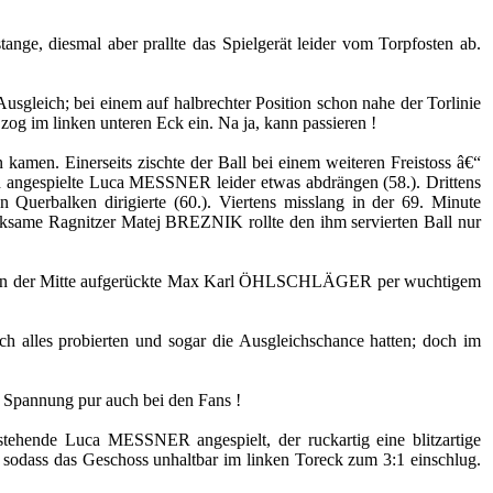
nge, diesmal aber prallte das Spielgerät leider vom Torpfosten ab.
usgleich; bei einem auf halbrechter Position schon nahe der Torlinie
og im linken unteren Eck ein. Na ja, kann passieren !
kamen. Einerseits zischte der Ball bei einem weiteren Freistoss â€“
uch angespielte Luca MESSNER leider etwas abdrängen (58.). Drittens
uerbalken dirigierte (60.). Viertens misslang in der 69. Minute
rksame Ragnitzer Matej BREZNIK rollte den ihm servierten Ball nur
 der in der Mitte aufgerückte Max Karl ÖHLSCHLÄGER per wuchtigem
h alles probierten und sogar die Ausgleichschance hatten; doch im
n. Spannung pur auch bei den Fans !
tehende Luca MESSNER angespielt, der ruckartig eine blitzartige
dass das Geschoss unhaltbar im linken Toreck zum 3:1 einschlug.