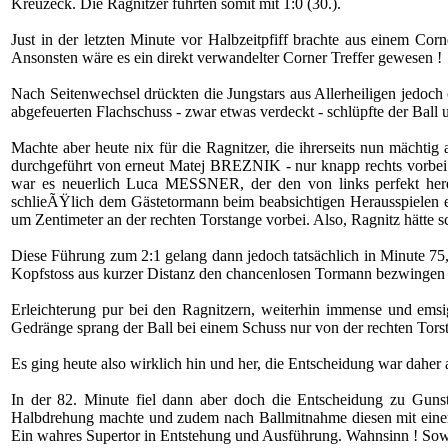
Kreuzeck. Die Ragnitzer führten somit mit 1:0 (30.).
Just in der letzten Minute vor Halbzeitpfiff brachte aus einem Co
Ansonsten wäre es ein direkt verwandelter Corner Treffer gewesen !
Nach Seitenwechsel drückten die Jungstars aus Allerheiligen jedoch 
abgefeuerten Flachschuss - zwar etwas verdeckt - schlüpfte der Ball
Machte aber heute nix für die Ragnitzer, die ihrerseits nun mächti
durchgeführt von erneut Matej BREZNIK - nur knapp rechts vorbei (5
war es neuerlich Luca MESSNER, der den von links perfekt herei
schlieÃŸlich dem Gästetormann beim beabsichtigen Herausspielen e
um Zentimeter an der rechten Torstange vorbei. Also, Ragnitz hätte s
Diese Führung zum 2:1 gelang dann jedoch tatsächlich in Minute 
Kopfstoss aus kurzer Distanz den chancenlosen Tormann bezwingen
Erleichterung pur bei den Ragnitzern, weiterhin immense und emsi
Gedränge sprang der Ball bei einem Schuss nur von der rechten Torst
Es ging heute also wirklich hin und her, die Entscheidung war daher 
In der 82. Minute fiel dann aber doch die Entscheidung zu Guns
Halbdrehung machte und zudem nach Ballmitnahme diesen mit eine
Ein wahres Supertor in Entstehung und Ausführung. Wahnsinn ! Sowa