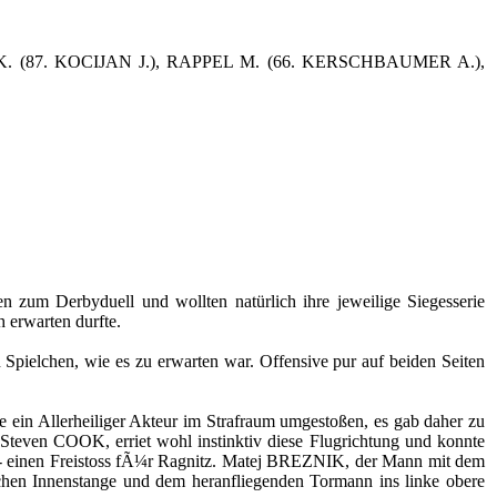
 (87. KOCIJAN J.), RAPPEL M. (66. KERSCHBAUMER A.),
ten zum Derbyduell und wollten natürlich ihre jeweilige Siegesserie
h erwarten durfte.
 Spielchen, wie es zu erwarten war. Offensive pur auf beiden Seiten
 ein Allerheiliger Akteur im Strafraum umgestoßen, es gab daher zu
 Steven COOK, erriet wohl instinktiv diese Flugrichtung und konnte
er - einen Freistoss fÃ¼r Ragnitz. Matej BREZNIK, der Mann mit dem
schen Innenstange und dem heranfliegenden Tormann ins linke obere