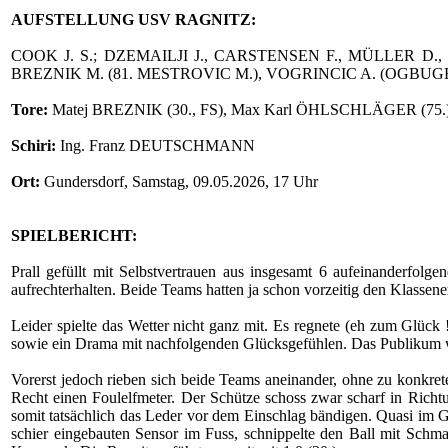
AUFSTELLUNG USV RAGNITZ:
COOK J. S.; DZEMAILJI J., CARSTENSEN F., MÜLLER D.
BREZNIK M. (81. MESTROVIC M.), VOGRINCIC A. (OGBUG
Tore:
Matej BREZNIK (30., FS), Max Karl ÖHLSCHLÄGER (75.)
Schiri:
Ing. Franz DEUTSCHMANN
Ort:
Gundersdorf, Samstag, 09.05.2026, 17 Uhr
SPIELBERICHT:
Prall gefüllt mit Selbstvertrauen aus insgesamt 6 aufeinanderfolge
aufrechterhalten. Beide Teams hatten ja schon vorzeitig den Klassener
Leider spielte das Wetter nicht ganz mit. Es regnete (eh zum Glück
sowie ein Drama mit nachfolgenden Glücksgefühlen. Das Publikum wa
Vorerst jedoch rieben sich beide Teams aneinander, ohne zu konkre
Recht einen Foulelfmeter. Der Schütze schoss zwar scharf in Richt
somit tatsächlich das Leder vor dem Einschlag bändigen. Quasi im 
schier eingebauten Sensor im Fuss, schnippelte den Ball mit Schm